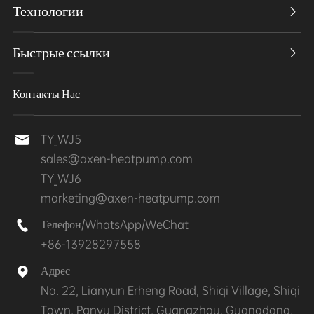
Технологии

Быстрые ссылки

Контакты Нас
TY_WJ5

sales@axen-heatpump.com
TY_WJ6
marketing@axen-heatpump.com
Телефон/WhatsApp/WeChat

+86-13928297558
Адрес

No. 22, Lianyun Erheng Road, Shiqi Village, Shiqi
Town, Panyu District, Guangzhou, Guangdong,