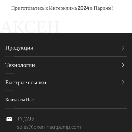
Приготовьтесь к Интерклима 2024 в Париже!
АКСЕН
Продукция

Технологии

Быстрые ссылки

Контакты Нас
TY_WJ5

sales@axen-heatpump.com