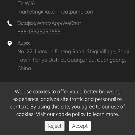
TY_WJ6
marketing@axen-heatpump.com
Телефон/WhatsApp/WeChat

+86-13928297558
Адрес

No. 22, Lianyun Erheng Road, Shiqi Village, Shiqi
Town, Panyu District, Guangzhou, Guangdong,
China
Авторские права©
GZ AXEN Heat Pump Technology
We use cookies to offer you a better browsing
CO.,LTD.
Все права защищены.
experience, analyze site traffic and personalize
content. By using this site, you agree to our use of
Карта сайта
|
Политика конфиденциальности
cookies. Visit our
cookie policy
to learn more.
Reject
Accept