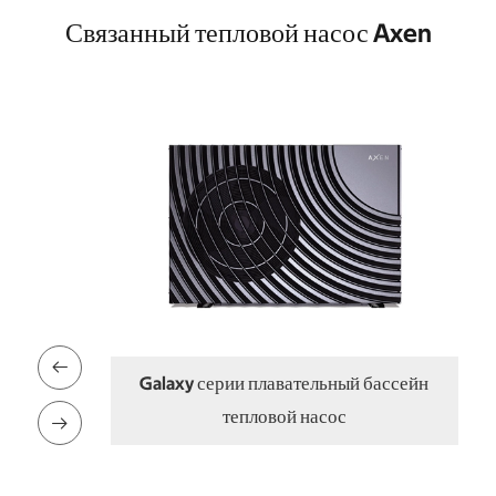
Связанный тепловой насос Axen

ии плавательный бассейн
Тепловой насос ГВС серии 
епловой насос
EcoFlow
