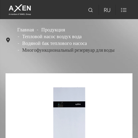

RU

Главная
Продукция
Тепловой насос воздух вода

Водяной бак теплового насоса
Многофункциональный резервуар для воды