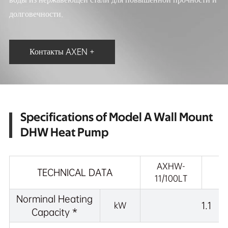
долговечности.
Контакты AXEN +
Specifications of Model A Wall Mount
DHW Heat Pump
A
AXHW-
TECHNICAL DATA
11/100LT
1
Norminal Heating
1.1
kW
Capacity *