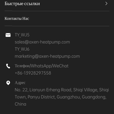
Быстрые ссылки

Контакты Нас
TY_WJ5

sales@axen-heatpump.com
TY_WJ6
marketing@axen-heatpump.com
Телефон/WhatsApp/WeChat

+86-13928297558
Адрес

No. 22, Lianyun Erheng Road, Shiqi Village, Shiqi
Town, Panyu District, Guangzhou, Guangdong,
China