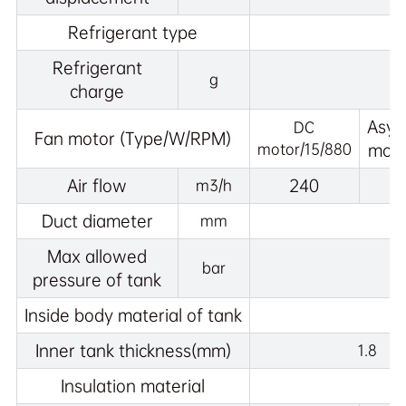
Refrigerant type
Refrigerant
g
charge
Asyn
DC
Fan motor (Type/W/RPM)
motor/15/880
moto
Air flow
240
m3/h
Duct diameter
mm
Max allowed
bar
pressure of tank
Inside body material of tank
Inner tank thickness(mm)
1.8
Insulation material