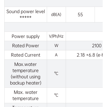
Sound power level
55
dB(A)
*****
Power supply
V/Ph/Hz
Rated Power
2100
W
Rated Current
2.18 +6.8 (e-he
A
Max.water
temperature
°C
(without using
backup heater)
Max. water
°C
temperature