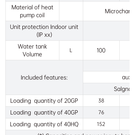
Material of heat
Microchann
pump coil
Unit protection Indoor unit
(IP xx)
Water tank
100
L
Volume
auxil
Included features:
Salgnom
Loading quantity of 20GP
38
Loading quantity of 40GP
76
Loading quantity of 40HQ
152