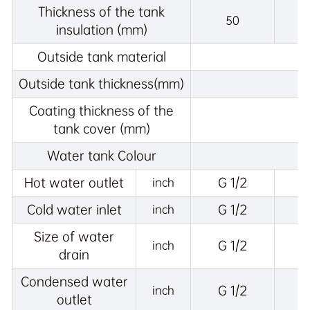
Thickness of the tank
50
insulation (mm)
Outside tank material
Outside tank thickness(mm)
Coating thickness of the
tank cover (mm)
Water tank Colour
Hot water outlet
G 1/2
inch
Cold water inlet
G 1/2
inch
Size of water
G 1/2
inch
drain
Condensed water
G 1/2
inch
outlet