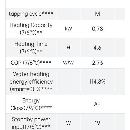
tapping cycle****
M
Heating Capacity
0.78
kW
(7/6℃)**
Heating Time
4.6
H
(7/6℃)**
COP (7/6℃)****
2.73
W/W
Water heating
energy efficiency
114.8%
(smart=0) ％****
Energy
A+
Class(7/6℃)****
Standby power
19
W
input(7/6℃)***