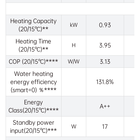
Heating Capacity
0.93
kW
(20/15℃)**
Heating Time
3.95
H
(20/15℃)**
COP (20/15℃)****
3.13
W/W
Water heating
energy efficiency
131.8%
(smart=0) ％****
Energy
A++
Class(20/15℃)****
Standby power
17
W
input(20/15℃)***