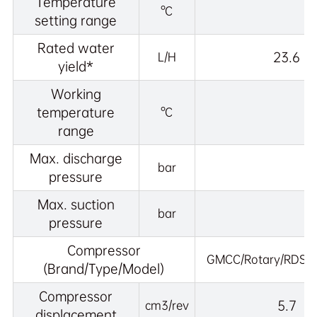
Temperature
°C
setting range
Rated water
23.6
L/H
yield*
Working
temperature
°C
range
Max. discharge
bar
pressure
Max. suction
bar
pressure
Compressor
GMCC/Rotary/RDSK
(Brand/Type/Model)
Compressor
5.7
cm3/rev
displacement