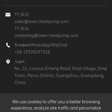
TY_WJ5

sales@axen-heatpump.com
TY_WJ6
marketing@axen-heatpump.com
Телефон/WhatsApp/WeChat

+86-13928297558
Адрес

No. 22, Lianyun Erheng Road, Shiqi Village, Shiqi
Town, Panyu District, Guangzhou, Guangdong,
China
Авторские права©
GZ AXEN Heat Pump Technology
We use cookies to offer you a better browsing
CO.,LTD.
Все права защищены.
experience, analyze site traffic and personalize