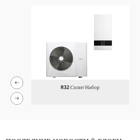

комплект
R32 Сплит Набор
